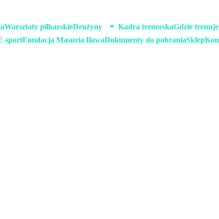
ia
Warsztaty piłkarskie
Drużyny
Kadra trenerska
Gdzie trenuj
E-sport
Fundacja Masuria Iława
Dokumenty do pobrania
Sklep
Kon
9/3/2025