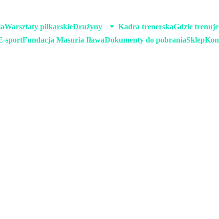
ia
Warsztaty piłkarskie
Drużyny
Kadra trenerska
Gdzie trenuj
E-sport
Fundacja Masuria Iława
Dokumenty do pobrania
Sklep
Kon